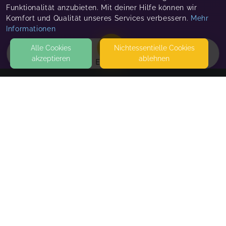
Funktionalität anzubieten. Mit deiner Hilfe können wir
Komfort und Qualität unseres Services verbessern.
Mehr
Informationen
Alle Cookies
Nicht­essentielle Cookies
akzeptieren
ablehnen
EVENTS
KONTAKT
Hof-Weideglück
ALTE WIESE 2
63688 GEDERN
SEITEN
WEITERFÜHRENDE LINKS
FAQ
Blog
Imprint
Withdrawal form