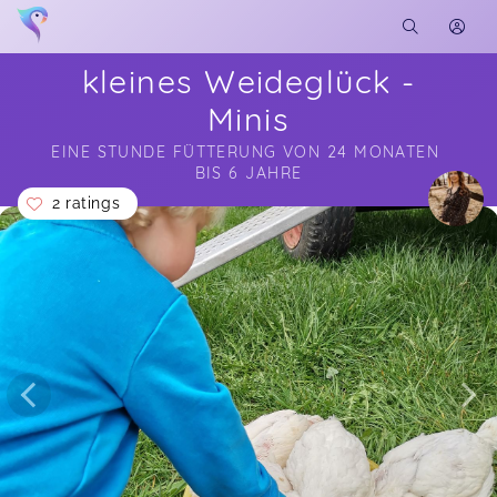
kleines Weideglück -
Minis
EINE STUNDE FÜTTERUNG VON 24 MONATEN 
BIS 6 JAHRE
2 ratings
Soon you will learn more about me here...