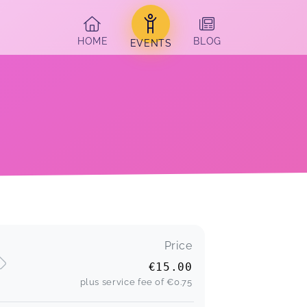
HOME
BLOG
EVENTS
Price
€15.00
plus service fee of
€0.75