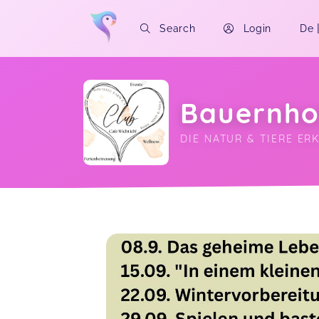
Search
Login
De
Bauernho
DIE NATUR & TIERE E
Soon you will learn more about me here..