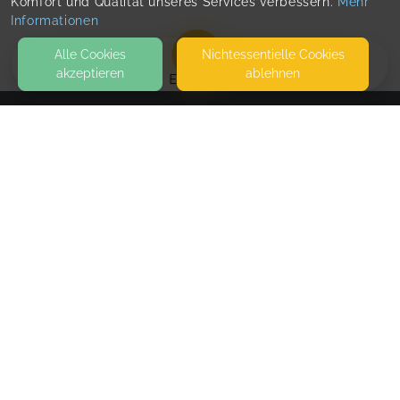
Komfort und Qualität unseres Services verbessern.
Mehr
Informationen
Alle Cookies
Nicht­essentielle Cookies
akzeptieren
ablehnen
EVENTS
KONTAKT
Ich mach Sport
BRÜCKENSTRASSE 55
47574 GOCH
PARKPLÄTZE SIND AUF DEM HOF
SEITEN
WEITERFÜHRENDE LINKS
FAQ
Blog
Imprint
Withdrawal form