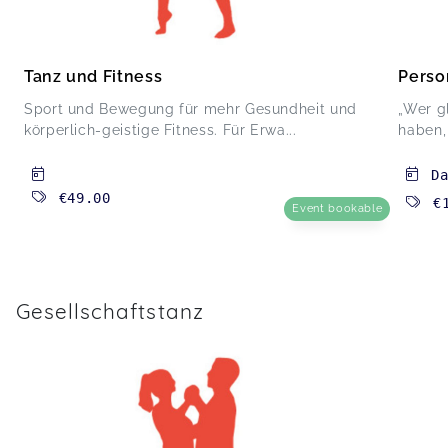
Tanz und Fitness
Perso
Sport und Bewegung für mehr Gesundheit und
„Wer g
körperlich-geistige Fitness. Für Erwa...
haben, 
D
€49.00
€
Event bookable
Gesellschaftstanz