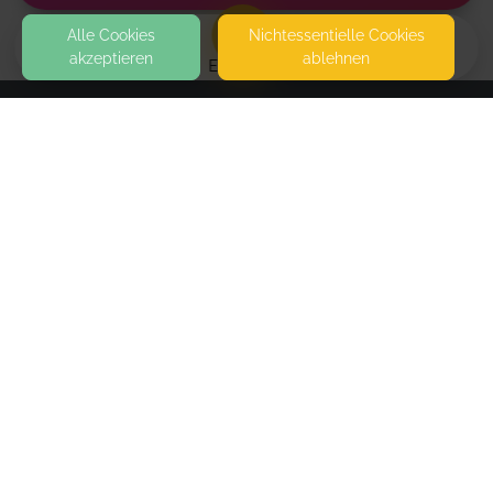
Alle Cookies
Nicht­essentielle Cookies
akzeptieren
ablehnen
EVENTS
KONTAKT
Inga Ewald - Kinderwunsch | Mutter werden | Frau
sein
IM ZITTERTAL 5
49143 BISSENDORF
Rebozo | Gehalten werden & Loslassen
SEITEN
Eine ruhige und haltgebende Begleitung mit dem
WEITERFÜHRENDE LINKS
Rebozo-Tuch – zum Entspannen, Durchatmen und
Gehaltenwerden. Dauer 60min
FAQ
Blog
Imprint
Only one place
Book
Withdrawal form
left
terms and conditions from provider