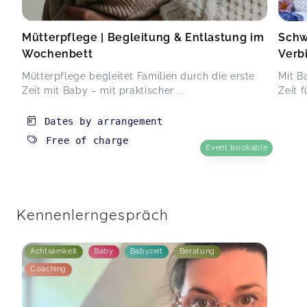
Mütterpflege | Begleitung & Entlastung im
Schw
Wochenbett
Verb
Mütterpflege begleitet Familien durch die erste
Mit B
Zeit mit Baby – mit praktischer ...
Zeit 
Dates by arrangement
Free of charge
Event bookable
Kennenlerngespräch
Achtsamkeit
Baby
Babyzeit
Beratung
Coaching