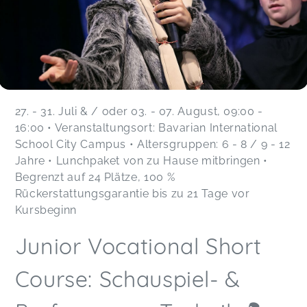
27. - 31. Juli & / oder 03. - 07. August, 09:00 -
16:00 • Veranstaltungsort: Bavarian International
School City Campus • Altersgruppen: 6 - 8 / 9 - 12
Jahre • Lunchpaket von zu Hause mitbringen •
Begrenzt auf 24 Plätze, 100 %
Rückerstattungsgarantie bis zu 21 Tage vor
Kursbeginn
Junior Vocational Short
Course: Schauspiel- &