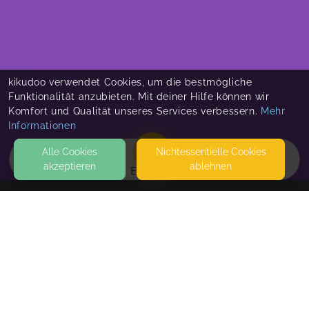
kikudoo verwendet Cookies, um die bestmögliche
Funktionalität anzubieten. Mit deiner Hilfe können wir
Komfort und Qualität unseres Services verbessern.
Mehr
Informationen
Alle Cookies
Nicht­essentielle Cookies
akzeptieren
ablehnen
EVENTS
KONTAKT
International British Theatre School LTD
MESSERSCHMIDT STR. 2
86825 BAD WÖRISHOFEN
SEITEN