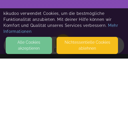
kikudoo verwendet Cookies, um die bestmögliche
Funktionalität anzubieten. Mit deiner Hilfe können wir
Komfort und Qualität unseres Services verbessern.
Mehr
Informationen
Alle Cookies
Nicht­essentielle Cookies
akzeptieren
ablehnen
EVENTS
KONTAKT
International British Theatre School LTD
MESSERSCHMIDT STR. 2
86825 BAD WÖRISHOFEN
SEITEN
WEITERFÜHRENDE LINKS
FAQ