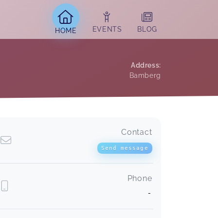
EVENTS
BLOG
HOME
Address
:
Bamberg
Contact
Send message
Phone
-