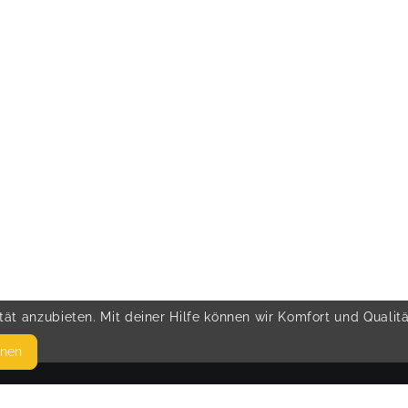
ät anzubieten. Mit deiner Hilfe können wir Komfort und Qualit
hnen
SEITEN
© 