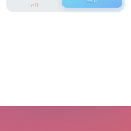
Book
left