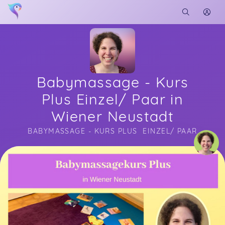
Babymassage - Kurs
Plus Einzel/ Paar in
Wiener Neustadt
BABYMASSAGE - KURS PLUS  EINZEL/ PAAR
Soon you will learn more about me here...