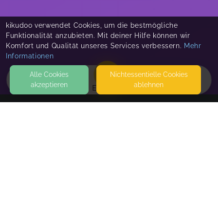
kikudoo verwendet Cookies, um die bestmögliche
Funktionalität anzubieten. Mit deiner Hilfe können wir
Komfort und Qualität unseres Services verbessern.
Mehr
Informationen
Alle Cookies
Nicht­essentielle Cookies
akzeptieren
ablehnen
EVENTS
KONTAKT
Isas_Eltern_Kind_Kurse
89168 NIEDERSTOTZINGEN
SEITEN
WEITERFÜHRENDE LINKS
FAQ
Blog