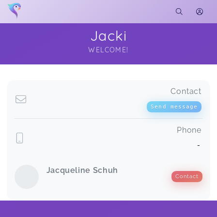
Jacki
WELCOME!
Soon you will learn more about me here...
Contact
Send message
Phone
-
Jacqueline Schuh
Contact