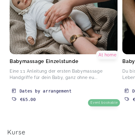
At home
Babymassage Einzelstunde
Baby
Eine 1:1 Anleitung der ersten Babymassage
Du bi
Handgriffe für dein Baby, ganz ohne eu...
Leben?
Dates by arrangement
D
€65.00
Event bookable
Kurse