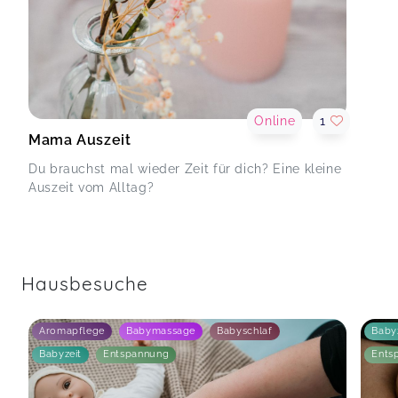
Online
1
Mama Auszeit
Du brauchst mal wieder Zeit für dich? Eine kleine
Auszeit vom Alltag?
Hausbesuche
Aromapflege
Babymassage
Babyschlaf
Baby
Babyzeit
Entspannung
Ents