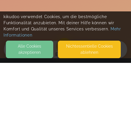
kikudoo verwendet Cookies, um die bestmögliche
Funktionalität anzubieten. Mit deiner Hilfe können wir
Komfort und Qualität unseres Services verbessern.
Mehr
Informationen
Alle Cookies
Nicht­essentielle Cookies
akzeptieren
ablehnen
EVENTS
KONTAKT
Jasmin begleitet Familien
HEEPER STRASSE 422
33719 BIELEFELD
SEITEN
WEITERFÜHRENDE LINKS
FAQ