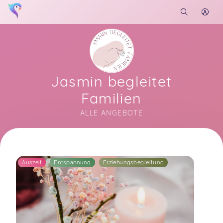
Jasmin begleitet
Familien
ALLE ANGEBOTE
Soon you will learn more about me here...
Auszeit
Entspannung
Erziehungsbegleitung