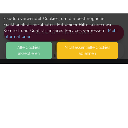
kikudoo verwendet Cookies, um die bestmögliche
Funktionalität anzubieten. Mit deiner Hilfe können wir
Komfort und Qualität unseres Services verbessern.
Mehr
Show and book events
Informationen
Alle Cookies
Nicht­essentielle Cookies
akzeptieren
ablehnen
EVENTS
KONTAKT
Jasmin Buwing - Doula, Stillberatung &
Hypnobirthing
GLASSTRASSE 18
51143 KÖLN
Mama-Baby-Yoga (SOMA Carry Yoga) - 6
SEITEN
Termine
WEITERFÜHRENDE LINKS
In jeder Einheit erwarten dich sanfte Yogaübungen