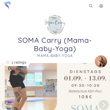
SOMA Carry (Mama-
Baby-Yoga)
MAMA-BABY-YOGA
1 ratings
Soon you will learn more about me here...