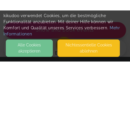
kikudoo verwendet Cookies, um die bestmögliche
Funktionalität anzubieten. Mit deiner Hilfe können wir
Komfort und Qualität unseres Services verbessern.
Mehr
Show and book events
Informationen
Alle Cookies
Nicht­essentielle Cookies
akzeptieren
ablehnen
EVENTS
KONTAKT
Jennifer Lingemann | Yoga & Coaching
SEITEN
WEITERFÜHRENDE LINKS
Online-Raum: "Verwurzelt im Alltag"
FAQ
Jeden Donnerstag | 20:30 Uhr | 30 Min | online | Ein
Blog
fester Termin für mehr Ruhe, Beständigkeit und
Imprint