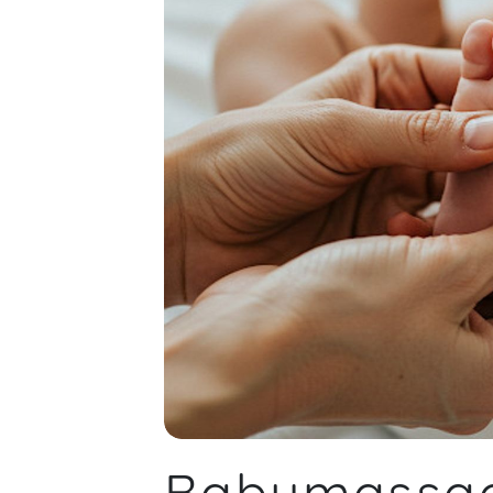
schön war es zu sehen, wie viel
Freude die gemeinsame Zeit
zwischen Papa und Baby gebracht
hat. Die Anleitung war sehr
verständlich und einfühlsam, sodass
man die Massagegriffe leicht lernen
und direkt anwenden konnte. Unsere
kleine Rosalie hat die Massage
sichtlich genossen und war danach
ganz ruhig und zufrieden. Es war
nicht nur eine tolle Möglichkeit, die
Bindung zwischen Papa und Baby zu
stärken, sondern auch eine schöne
Gelegenheit, zur Ruhe zu kommen
und bewusst Zeit miteinander zu
verbringen. Wir würden den Kurs auf
jeden Fall weiterempfehlen!
Julian,
M
Babymassag