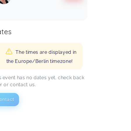
tes
The times are displayed in
the Europe/Berlin timezone!
s event has no dates yet, check back
er or contact us.
ontact