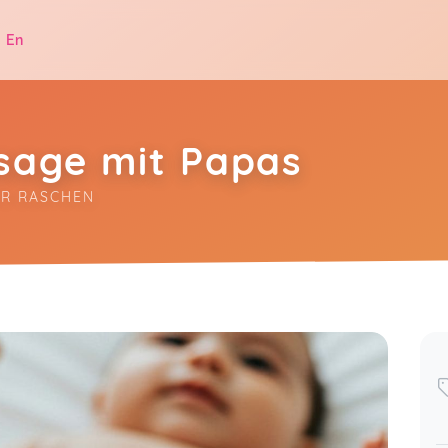
|
En
age mit Papas
ER RASCHEN
.
Leonie,
Aug 03
Alexander,
Aug 03