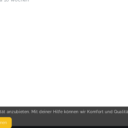
ät anzubieten. Mit deiner Hilfe können wir Komfort und Qualit
hnen