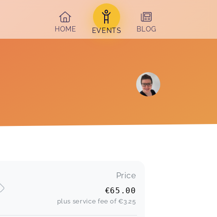
HOME
BLOG
EVENTS
Price
€65.00
plus service fee of
€3.25