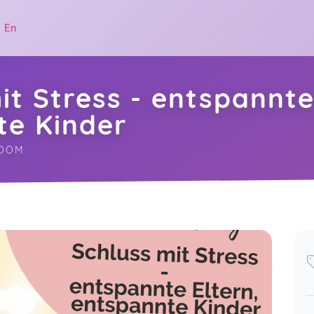
|
En
it Stress - entspannte
te Kinder
ZOOM
.