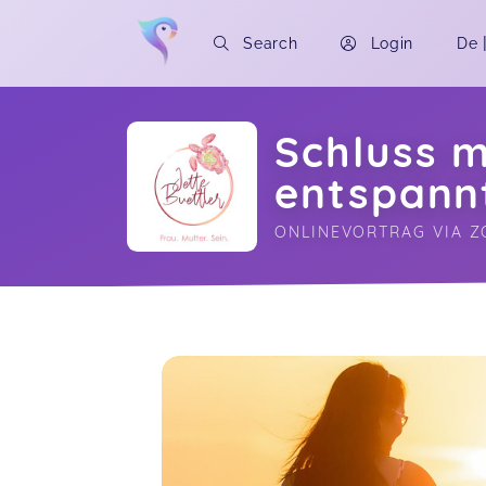
Search
Login
De
Schluss m
entspann
ONLINEVORTRAG VIA 
Soon you will learn more about me here..