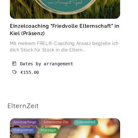
Einzelcoaching "Friedvolle Elternschaft" in
Kiel (Präsenz)
Mit meinem FREL®-Coaching Ansatz begleite ich
dich Stück für Stück in die Eltern...
Dates by arrangement
€155.00
ElternZeit
Aromapflege
Ätherische Öle
Gesundheit
Hebammen
Massage