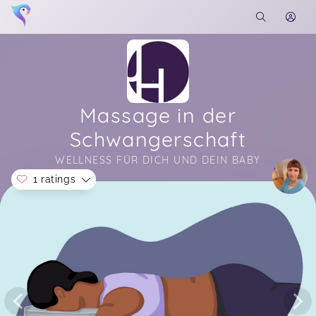
Massage in der
Schwangerschaft
WELLNESS FÜR DICH UND DEIN BABY
1 ratings
Soon you will learn more about me here...
Sehr tolle Massage! Vielen Dank
Sinem,
Apr 20