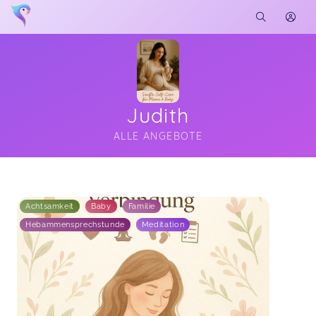
Judith
ALLE ANGEBOTE
Soon you will learn more about me here...
Achtsamkeit
Baby
Familie
Hebammensprechstunde
Meditation