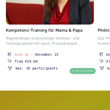
Kompetenz-Training für Mama & Papa
Phöni
Regelmäßiger dreistündiger Seminar- und
Das Ph
Trainingsabend mit Input, Praxisübungen,...
Kommun
June 16
-
December 15
S
from
€59.00
€
max. 10 participants
m
Event bookable