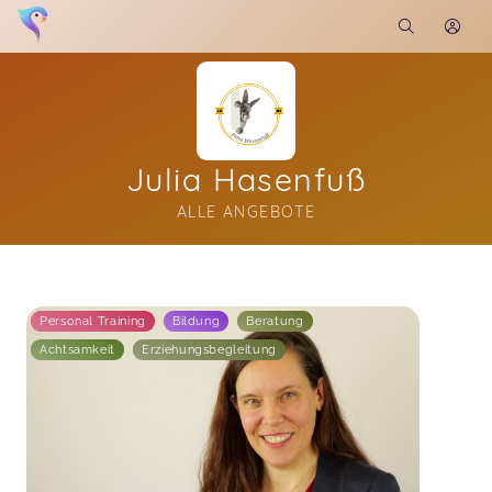
Julia Hasenfuß
ALLE ANGEBOTE
Soon you will learn more about me here...
Personal Training
Bildung
Beratung
Achtsamkeit
Erziehungsbegleitung