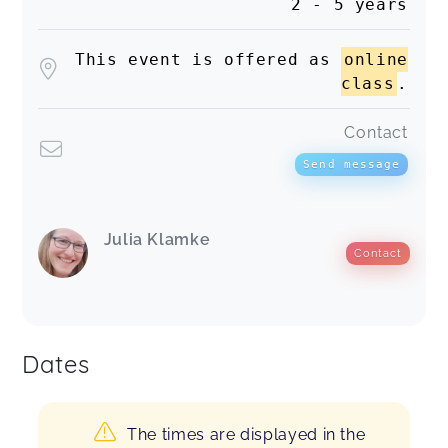
2 - 5 years
This event is offered as
online
class
.
Contact
Send message
Julia Klamke
Contact
Dates
The times are displayed in the