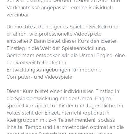
Schwierigkeitsgrad werden flexibel an Alter und
Vorkenntnisse angepasst. Termine individuell
vereinbar.
Du möchtest dein eigenes Spiel entwickeln und
erfahren, wie professionelle Videospiele
entstehen? Dann bietet dieser Kurs den idealen
Einstieg in die Welt der Spieleentwicklung.
Gemeinsam entdecken wir die Unreal Engine, eine
der weltweit beliebtesten
Entwicklungsumgebungen für moderne
Computer- und Videospiele.
Dieser Kurs bietet einen individuellen Einstieg in
die Spieleentwicklung mit der Unreal Engine,
speziell konzipiert für Kinder und Jugendliche. Im
Fokus steht der Einzelunterricht (optional in
Kleingruppen mit 2–3 Teilnehmenden), sodass
Inhalte, Tempo und Lernmethoden optimal an die