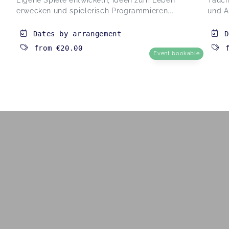
Eigene Spiele entwickeln, Ideen zum Leben
Tauch
erwecken und spielerisch Programmieren...
und A
Dates by arrangement
D
from
€20.00
Event bookable