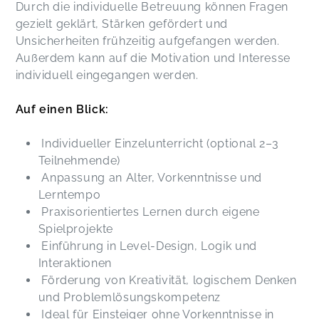
Durch die individuelle Betreuung können Fragen
gezielt geklärt, Stärken gefördert und
Unsicherheiten frühzeitig aufgefangen werden.
Außerdem kann auf die Motivation und Interesse
individuell eingegangen werden.
Auf einen Blick:
Individueller Einzelunterricht (optional 2–3
Teilnehmende)
Anpassung an Alter, Vorkenntnisse und
Lerntempo
Praxisorientiertes Lernen durch eigene
Spielprojekte
Einführung in Level-Design, Logik und
Interaktionen
Förderung von Kreativität, logischem Denken
und Problemlösungskompetenz
Ideal für Einsteiger ohne Vorkenntnisse in