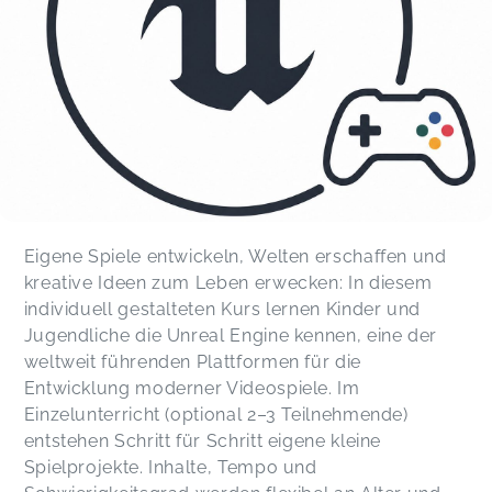
Eigene Spiele entwickeln, Welten erschaffen und
kreative Ideen zum Leben erwecken: In diesem
individuell gestalteten Kurs lernen Kinder und
Jugendliche die Unreal Engine kennen, eine der
weltweit führenden Plattformen für die
Entwicklung moderner Videospiele. Im
Einzelunterricht (optional 2–3 Teilnehmende)
entstehen Schritt für Schritt eigene kleine
Spielprojekte. Inhalte, Tempo und