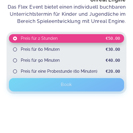
Das Flex Event bietet einen individuell buchbaren
Unterrichtstermin für Kinder und Jugendliche im
Bereich Spieleentwicklung mit Unreal Engine.
Preis für 2 Stunden
€50.00
Preis für 60 Minuten
€30.00
Preis für 90 Minuten
€40.00
Preis für eine Probestunde (60 Minuten)
€20.00
Book