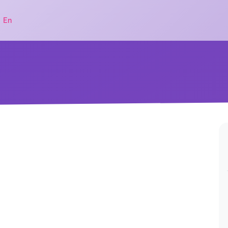
|
En
.