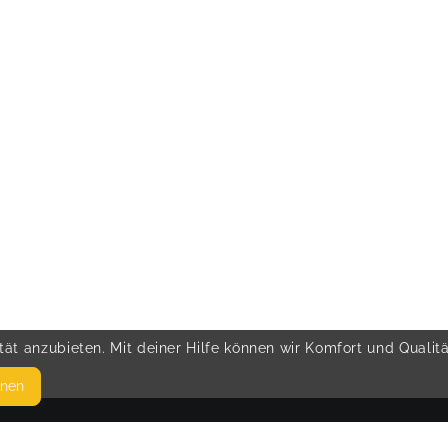
ät anzubieten. Mit deiner Hilfe können wir Komfort und Qualit
hnen
SEITEN
© 