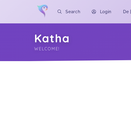
Search
Login
De
Katha
WELCOME!
Soon you will learn more about me here..