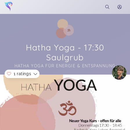
Hatha Yoga - 17:30
Saulgrub
HATHA YOGA FÜR ENERGIE & ENTSPANNUNG
1 ratings
Soon you will learn more about me here...
Vielen Dank für den schönen Yogakurs! Auch für
absolute Anfänger gut geeignet.
Lucia,
Apr 21