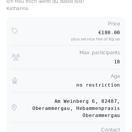
Ich freu mich wenn du dabei bist!
Katharina
Price
€180.00
plus service fee of
€9.00
Max. participants
18
Age
no restriction
Am Weinberg 6, 82487,
Oberammergau, Hebammenpraxis
Oberammergau
Contact