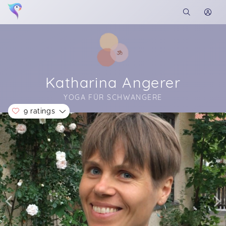
Katharina Angerer
YOGA FÜR SCHWANGERE
9 ratings
Soon you will learn more about me here...
Vielen Dank für den schönen Yogakurs! Auch für
absolute Anfänger gut geeignet.
Hatha Yoga - 17:30 Saulgrub
Lucia,
Apr 21
Du machst das echt gut,gerne auch länger das
Koshi Klangspiel oder die Klangschale
verwenden Liebe Grüße Rainer