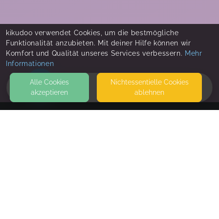
kikudoo verwendet Cookies, um die bestmögliche
Funktionalität anzubieten. Mit deiner Hilfe können wir
Komfort und Qualität unseres Services verbessern.
Mehr
Informationen
Alle Cookies
Nicht­essentielle Cookies
akzeptieren
ablehnen
HOME
KONTAKT
Katharina Angerer
AM WEINBERG 6
82487 OBERAMMERGAU
HEBAMMENPRAXIS OBERAMMERGAU
SEITEN
WEITERFÜHRENDE LINKS