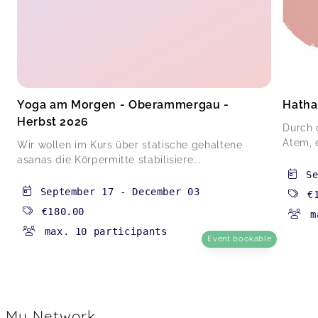
Yoga am Morgen - Oberammergau -
Hatha
Herbst 2026
Durch 
Atem, e
Wir wollen im Kurs über statische gehaltene
asanas die Körpermitte stabilisiere...
S
September 17
-
December 03
€
€180.00
m
max. 10 participants
Event bookable
My Network