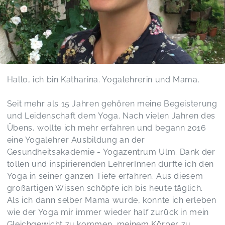
Hatha Yoga - 19:00 Saulgrub
Rainer,
Dec 19
Danke für die schönen Yoga-Stunden! Das Yoga
Nitra könnten wir gerne öfter machen. ☺️ Schöne
und besinnliche, freudige und kuschelige
Weihnachten!
Hallo, ich bin Katharina. Yogalehrerin und Mama.
Hatha Yoga - Oberammergau
Katharina,
Dec 17
Seit mehr als 15 Jahren gehören meine Begeisterung
und Leidenschaft dem Yoga. Nach vielen Jahren des
Übens, wollte ich mehr erfahren und begann 2016
eine Yogalehrer Ausbildung an der
Gesundheitsakademie - Yogazentrum Ulm. Dank der
tollen und inspirierenden LehrerInnen durfte ich den
Yoga in seiner ganzen Tiefe erfahren. Aus diesem
großartigen Wissen schöpfe ich bis heute täglich.
Als ich dann selber Mama wurde, konnte ich erleben
wie der Yoga mir immer wieder half zurück in mein
Gleichgewicht zu kommen, meinem Körper zu