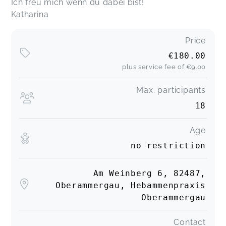
Ich freu mich wenn du dabei bist!
Katharina
Price
€180.00
plus service fee of
€9.00
Max. participants
18
Age
no restriction
Am Weinberg 6, 82487,
Oberammergau, Hebammenpraxis
Oberammergau
Contact