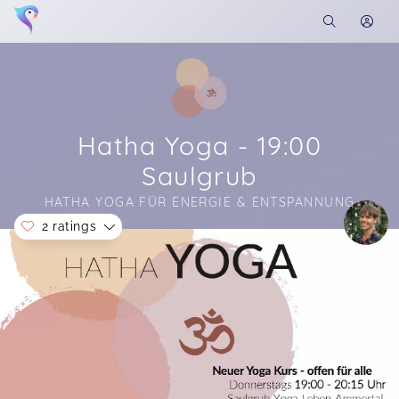
Hatha Yoga - 19:00
Saulgrub
HATHA YOGA FÜR ENERGIE & ENTSPANNUNG
2 ratings
Soon you will learn more about me here...
Du machst das echt gut,gerne auch länger das
Koshi Klangspiel oder die Klangschale
verwenden Liebe Grüße Rainer
Rainer,
Dec 19