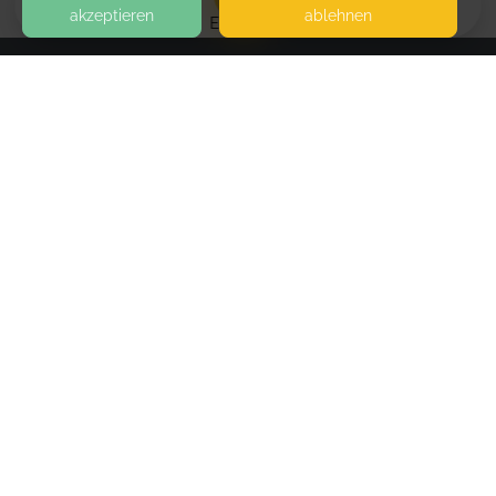
akzeptieren
ablehnen
EVENTS
KONTAKT
Katharina Schatz • Praxis für Familienbegleitung
ICKSTATTSTRASSE 16
80469 MÜNCHEN
SEITEN
WEITERFÜHRENDE LINKS
FAQ
Blog
Imprint
Withdrawal form
terms and conditions from provider
terms and conditions from kikudoo
Privacy policy of provider
Privacy policy of kikudoo