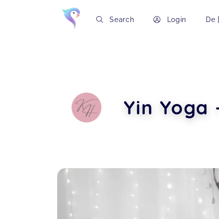
Search
Login
De
Yin Yoga 
Soon you will learn more about me here..