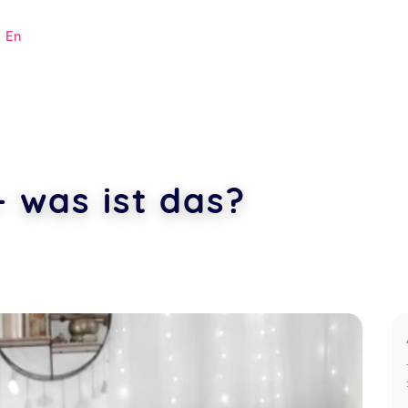
|
En
- was ist das?
.