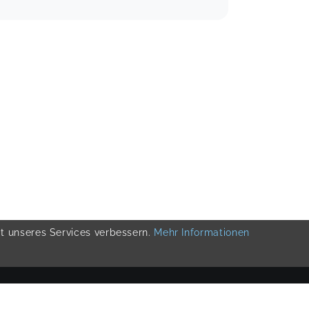
ät unseres Services verbessern.
Mehr Informationen
COPYRIGHT 2019-
2026
KIKUDOO