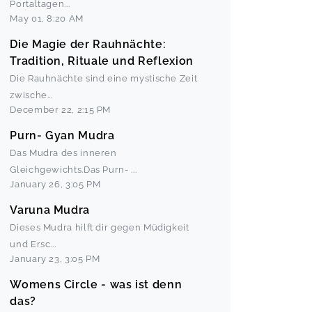
Portaltagen
...
May 01
,
8:20 AM
Die Magie der Rauhnächte:
Tradition, Rituale und Reflexion
Die Rauhnächte sind eine mystische Zeit
zwische
...
December 22
,
2:15 PM
Purn- Gyan Mudra
Das Mudra des inneren
Gleichgewichts.Das Purn-
...
January 26
,
3:05 PM
Varuna Mudra
Dieses Mudra hilft dir gegen Müdigkeit
und Ersc
...
January 23
,
3:05 PM
Womens Circle - was ist denn
das?