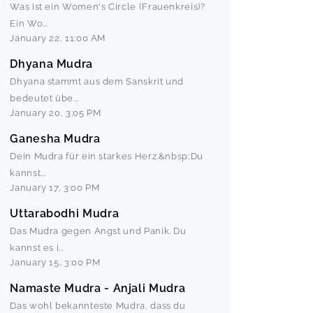
Was ist ein Women's Circle (Frauenkreis)?
Ein Wo
...
January 22
,
11:00 AM
Dhyana Mudra
Dhyana stammt aus dem Sanskrit und
bedeutet übe
...
January 20
,
3:05 PM
Ganesha Mudra
Dein Mudra für ein starkes Herz.&nbsp;Du
kannst
...
January 17
,
3:00 PM
Uttarabodhi Mudra
Das Mudra gegen Angst und Panik. Du
kannst es i
...
January 15
,
3:00 PM
Namaste Mudra - Anjali Mudra
Das wohl bekannteste Mudra, dass du