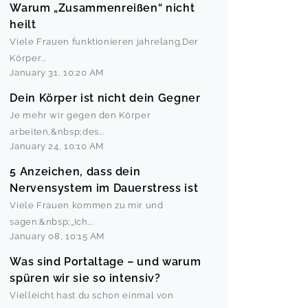
Warum „Zusammenreißen“ nicht
heilt
Viele Frauen funktionieren jahrelang.Der
Körper
...
January 31
,
10:20 AM
Dein Körper ist nicht dein Gegner
Je mehr wir gegen den Körper
arbeiten,&nbsp;des
...
January 24
,
10:10 AM
5 Anzeichen, dass dein
Nervensystem im Dauerstress ist
Viele Frauen kommen zu mir und
sagen:&nbsp;„Ich
...
January 08
,
10:15 AM
Was sind Portaltage – und warum
spüren wir sie so intensiv?
Vielleicht hast du schon einmal von