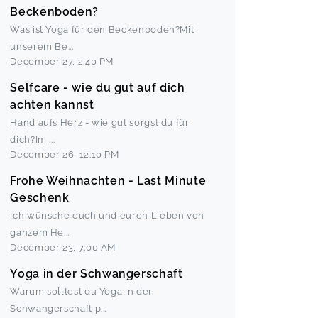
Beckenboden?
Was ist Yoga für den Beckenboden?Mit
unserem Be
...
December 27
,
2:40 PM
Selfcare - wie du gut auf dich
achten kannst
Hand aufs Herz - wie gut sorgst du für
dich?Im
...
December 26
,
12:10 PM
Frohe Weihnachten - Last Minute
Geschenk
Ich wünsche euch und euren Lieben von
ganzem He
...
December 23
,
7:00 AM
Yoga in der Schwangerschaft
Warum solltest du Yoga in der
Schwangerschaft p
...