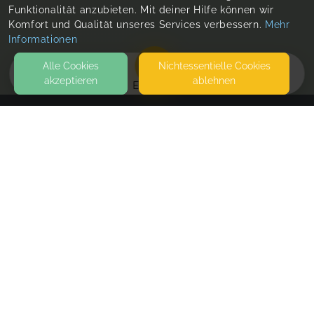
Funktionalität anzubieten. Mit deiner Hilfe können wir
Komfort und Qualität unseres Services verbessern.
Mehr
Informationen
Alle Cookies
Nicht­essentielle Cookies
akzeptieren
ablehnen
EVENTS
KONTAKT
Katja Becker Elterncoaching
HEINRICH-GIESEN-STRASSE 30
41849 WASSENBERG
SEITEN
WEITERFÜHRENDE LINKS
FAQ
Blog
Imprint
Withdrawal form