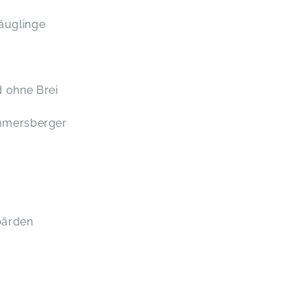
äuglinge
d ohne Brei
Emmersberger
bärden