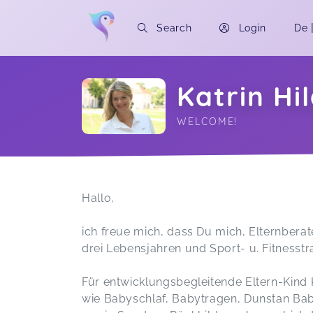
Search
Login
De
Katrin Hi
WELCOME!
Soon you will learn more about me here..
Hallo,
ich freue mich, dass Du mich, Elternberate
drei Lebensjahren und Sport- u. Fitnesstr
Für entwicklungsbegleitende Eltern-Kin
wie Babyschlaf, Babytragen, Dunstan Ba