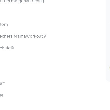
u bei mir genau richtig.
plom
. Wiechers MamaWorkout®
geschule®
o®
af"
he