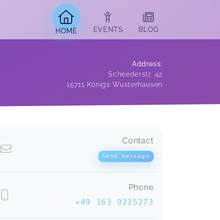
EVENTS
BLOG
HOME
Address
:
Scheederstr. 42
15711
Königs Wusterhausen
Contact
Send message
Phone
+49 163 9215273