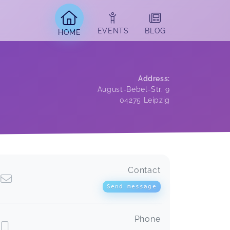
EVENTS
BLOG
HOME
Address
:
August-Bebel-Str. 9
04275
Leipzig
Contact
Send message
Phone