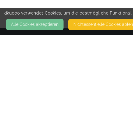
kikudoo verwendet Cookies, um die bestmögliche Funktionalit
Alle Cookies akzeptieren
Nicht­essentielle Cookies able
KONTAKT
Kawi-Kids
AUGUST-BEBEL-STR. 9
04275 LEIPZIG