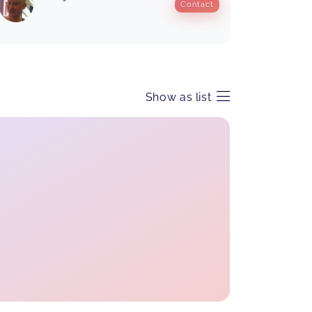
Contact
Show as list