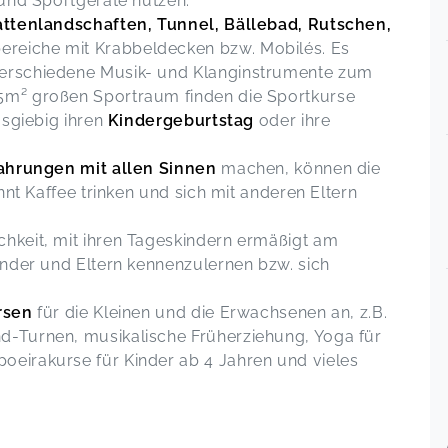
 und Sportgeräte nutzen.
attenlandschaften, Tunnel, Bällebad, Rutschen,
reiche mit Krabbeldecken bzw. Mobilés. Es
erschiedene Musik- und Klanginstrumente zum
5m² großen Sportraum finden die Sportkurse
usgiebig ihren
Kindergeburtstag
oder ihre
fahrungen mit allen Sinnen
machen, können die
nnt Kaffee trinken und sich mit anderen Eltern
hkeit, mit ihren Tageskindern ermäßigt am
inder und Eltern kennenzulernen bzw. sich
rsen
für die Kleinen und die Erwachsenen an, z.B.
-Turnen, musikalische Früherziehung, Yoga für
eirakurse für Kinder ab 4 Jahren und vieles