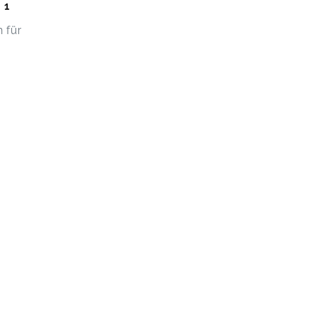
 1
 für