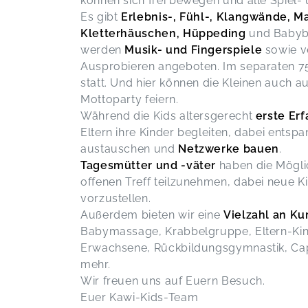
können sich frei bewegen und alle Spiel-
Es gibt
Erlebnis-, Fühl-, Klangwände, M
Kletterhäuschen, Hüppeding
und Babybe
werden
Musik- und Fingerspiele
sowie v
Ausprobieren angeboten. Im separaten 7
statt. Und hier können die Kleinen auch a
Mottoparty feiern.
Während die Kids altersgerecht
erste Er
Eltern ihre Kinder begleiten, dabei entspa
austauschen und
Netzwerke bauen
.
Tagesmütter und -väter
haben die Möglic
offenen Treff teilzunehmen, dabei neue K
vorzustellen.
Außerdem bieten wir eine
Vielzahl an Ku
Babymassage, Krabbelgruppe, Eltern-Kind
Erwachsene, Rückbildungsgymnastik, Capo
mehr.
Wir freuen uns auf Euern Besuch.
Euer Kawi-Kids-Team