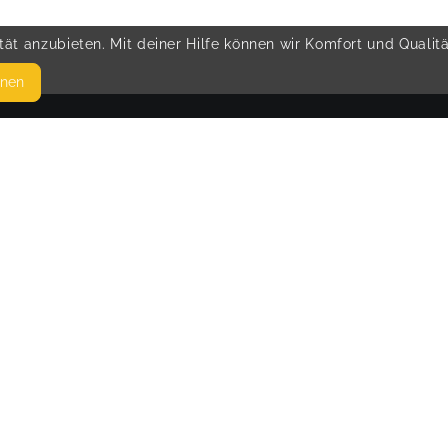
ät anzubieten. Mit deiner Hilfe können wir Komfort und Qualit
hnen
SEITEN
© 
WEITERFÜHRENDE LINKS
FAQ
Blog
Imprint
Withdrawal form
terms and conditions from provider
terms and conditions from kikudoo
Privacy policy of provider
Privacy policy of kikudoo
Disclaimer