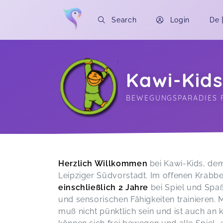
Search
Login
De
Kawi-Kid
BEWEGUNGSPARADIES F
Soon you will learn more about me here..
Herzlich Willkommen
bei Kawi-Kids, de
Leipziger Südvorstadt. Im offenen Krabb
einschließlich 2 Jahre
bei Spiel und Spa
und sensorischen Fähigkeiten trainieren
muß nicht pünktlich sein und ist auch an