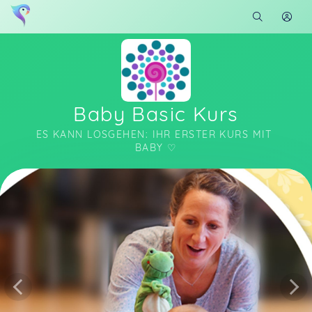
Baby Basic Kurs
ES KANN LOSGEHEN: IHR ERSTER KURS MIT 
BABY ♡
Soon you will learn more about me here...