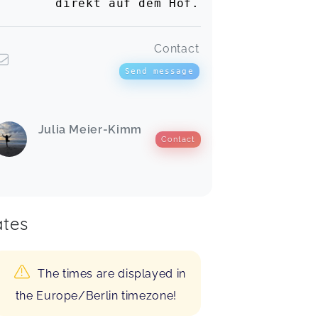
direkt auf dem Hof.
Contact
Send message
Julia Meier-Kimm
Contact
tes
The times are displayed in
the Europe/Berlin timezone!