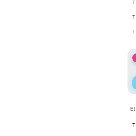
T
T
T
El
T