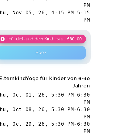
PM
hu, Nov 05, 26
,
4:15 PM
-
5:15
PM
Für dich und dein Kind
€80.00
for 2 participants
Book
ElternkindYoga für Kinder von 6-10
Jahren
hu, Oct 01, 26
,
5:30 PM
-
6:30
PM
hu, Oct 08, 26
,
5:30 PM
-
6:30
PM
hu, Oct 29, 26
,
5:30 PM
-
6:30
PM