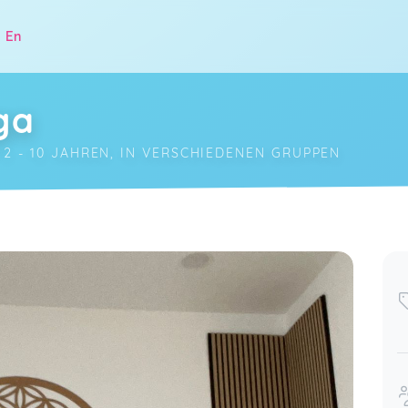
|
En
ga
2 - 10 JAHREN, IN VERSCHIEDENEN GRUPPEN
.
Jana,
Dec 12
Klasse Veranstaltung! Vielen lieben
Dank
ay 21
Katarina,
Oct 17