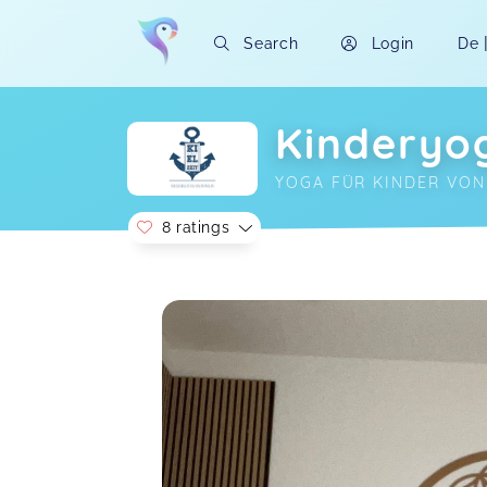
Search
Login
De
Kinderyo
YOGA FÜR KINDER VON 
8 ratings
Soon you will learn more about me here..
Kirsten,
Jul 17
Das Elternkindyoga mit Julia hat uns
sehr gut gefallen. Vielen Dank
Julia,
M