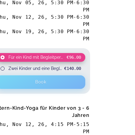
hu, Nov 05, 26
,
5:30 PM
-
6:30
PM
hu, Nov 12, 26
,
5:30 PM
-
6:30
PM
hu, Nov 19, 26
,
5:30 PM
-
6:30
PM
Für ein Kind mit Begleitperson
€96.00
for 2 participants
Zwei Kinder und eine Begleitperson
€140.00
for 3 participants
Book
tern-Kind-Yoga für Kinder von 3 - 6
Jahren
hu, Nov 12, 26
,
4:15 PM
-
5:15
PM