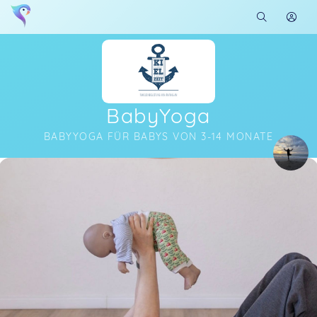
BabyYoga
BABYYOGA FÜR BABYS VON 3-14 MONATE
Soon you will learn more about me here...