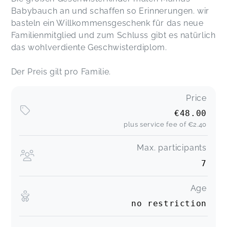
Es war ein sehr schöner Kurs mit verschiedenen
Babybauch an und schaffen so Erinnerungen. wir
Angeboten für (Klein-)kinder unterschiedlichen
basteln ein Willkommensgeschenk für das neue
Alters.
Familienmitglied und zum Schluss gibt es natürlich
Nele,
Mar 15
das wohlverdiente Geschwisterdiplom.
Ein ganz toller Kurs!
Der Preis gilt pro Familie.
Hannah,
Mar 15
Price
Es war sehr schön
€48.00
Christine,
Jun 15
plus service fee of
€2.40
Max. participants
7
Age
no restriction