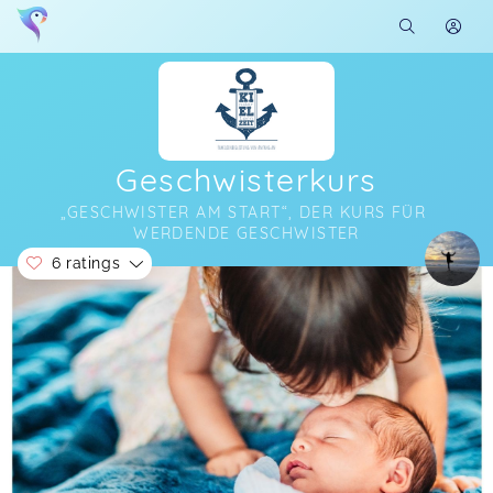
Geschwisterkurs
„GESCHWISTER AM START“, DER KURS FÜR 
WERDENDE GESCHWISTER
6 ratings
Soon you will learn more about me here...
Vielen Dank für den tollen Kurs. Wir sind ja
„extra“ aus Neumünster angereist und es hat sich
echt gelohnt. Ich war mir anfangs nicht sicher,
was ich genau von einem Kurs erwarten kann
bzw. möchte, der nur 2 Stunden lang ist. Du hast
aber super viel „reingepackt“ in den Kurs, ohne
dass es irgendwie stressig oder zu voll wirkte. Ich
schaute nach einer Weile mal auf die Uhr, weil