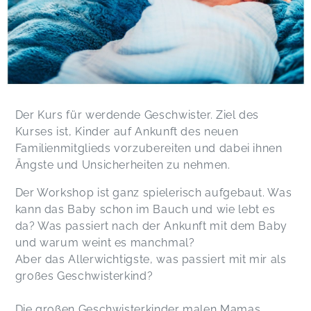
ich dachte, dass wir ja schon so viel gemacht
haben und es wahrscheinlich schon kurz vor 12
Uhr ist. Da waren wir aber gerade mal bei der
Hälfte. Die Länge fand ich insgesamt ziemlich
gut. länger wäre für die Kids wahrscheinlich zu
viel. Du hast die Inhalte ziemlich gut vorgestellt
und alle Kinder gut abgeholt - trotz der großen
Altersspanne und auch die zurückhaltenden
Der Kurs für werdende Geschwister. Ziel des
Kinder sind aufgetaut. :)
Kurses ist, Kinder auf Ankunft des neuen
Jacqueline,
Jun 07
Familienmitglieds vorzubereiten und dabei ihnen
Ängste und Unsicherheiten zu nehmen.
Meinem Kind hat es so gut gefallen, dass es
Der Workshop ist ganz spielerisch aufgebaut. Was
fragte wann der nächste Geschwisterkurs sei.
Dorothea,
Jun 07
kann das Baby schon im Bauch und wie lebt es
da? Was passiert nach der Ankunft mit dem Baby
und warum weint es manchmal?
Es war ein toller Vormittag, ganz herzlichen
Aber das Allerwichtigste, was passiert mit mir als
Dank!!
großes Geschwisterkind?
Agnes,
Mar 16
Die großen Geschwisterkinder malen Mamas