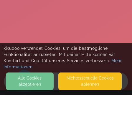
kikudoo verwendet Cookies, um die bestmögliche
Funktionalität anzubieten. Mit deiner Hilfe können wir
Komfort und Qualität unseres Services verbessern.
Mehr
Informationen
Alle Cookies
Nicht­essentielle Cookies
akzeptieren
ablehnen
HOME
KONTAKT
Kikoo Gesundheitssportverein e.V.
LÜTZOWSTRASSE 13 A
04155 LEIPZIG