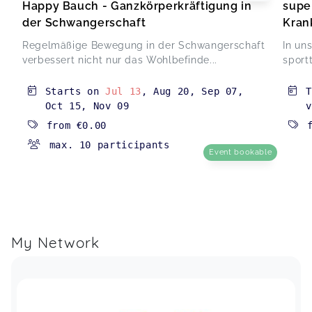
Happy Bauch - Ganzkörperkräftigung in
supe
der Schwangerschaft
Kran
Regelmäßige Bewegung in der Schwangerschaft
In un
verbessert nicht nur das Wohlbefinde...
sport
Starts on
Jul 13
,
Aug 20
,
Sep 07
,
T
Oct 15
,
Nov 09
v
from
€0.00
max. 10 participants
Event bookable
My Network