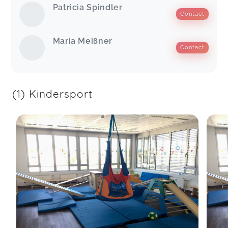
Patricia Spindler
Contact
Mein Sohn hatte immer wahnsinnig viel Spaß.
Vielen Dank!
Maria Meißner
Bewegungsspaß im Wasser (1,5-3 J.) Samstag (AOK
Contact
lizensiert)
Franziska,
Jun 01
(1) Kindersport
Die schwimm- & Landeinheiten sind fabelhaft.
Wirklich sehr zu empfehlen.
Bewegungsspaß im Wasser (1,5-3 J.) Samstag (AOK
lizensiert)
Sandra Janic...,
Jun 01
Maria macht das einfach super. Der Sport ist eine
angenehme Begleitung zur Schwangerschaft und
gibt auch wichtige Tools mit an die Hand, die
immer eingesetzt werden können, wenn
Schwangerschaftsbeschwerden auftreten. Ich bin
froh mich für den Kurs entschieden zu haben!
Happy Bauch - Ganzkörperkräftigung in der