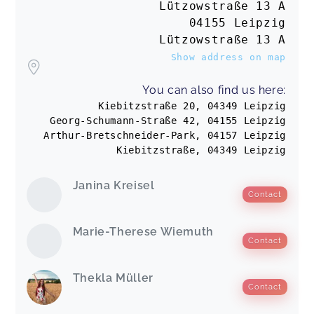
Lützowstraße 13 A
Es war sehr schön. Die Zeit verging leider sehr
schnell. Würde ich jedem empfehlen.
04155 Leipzig
Löwenstarker Krabbelspaß 2 (8.-12. Lebensmonat)
Lützowstraße 13 A
Christiane,
Jun 05
Show address on map
Hat sehr viel Spaß gemacht mit euch.
You can also find us here:
Löwenstarker Krabbelspaß 2 (8.-12. Lebensmonat)
Kiebitzstraße 20, 04349 Leipzig
Karolina,
Jun 05
Georg-Schumann-Straße 42, 04155 Leipzig
Arthur-Bretschneider-Park, 04157 Leipzig
Kiebitzstraße, 04349 Leipzig
Hat Baby und Mama Spaß gemacht! Die Lehrerin
war sehr nett!
Janina Kreisel
(1) Bewegungsspaß im Wasser (4-7 M.)(AOK lizensiert)
Contact
Mär/Apr
Sophie,
Jun 03
Marie-Therese Wiemuth
Contact
Es war von vorne bis hinten ein total gelunger
und liebevoll gestalteter Kurs! Danke an Thekla!!
Thekla Müller
(1) Bewegungsspaß im Wasser (4-7 M.)(AOK lizensiert)
Contact
Mär/Apr
Meike,
Jun 02