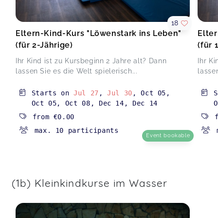
Schwangerschaft
Lea,
May 29
18
Eltern-Kind-Kurs "Löwenstark ins Leben"
Elte
(für 2-Jährige)
(für 
War super toll :)
Löwenstarker Krabbelspaß 1 (4.-7. Lebensmonat)
Ihr Kind ist zu Kursbeginn 2 Jahre alt? Dann
Ihr K
Anna,
May 28
lassen Sie es die Welt spielerisch...
lassen
Es war wie immer für mich als mama und für
Starts on
Jul 27
,
Jul 30
,
Oct 05
,
mein Spatz wunderschön. Tolle Trainerin und
Oct 05
,
Oct 08
,
Dec 14
,
Dec 14
O
tolle Atmosphäre
from
€0.00
(2) Bewegungsspaß im Wasser (8-16 M.)(AOK lizen.)
max. 10 participants
Mär/Apr 26
Event bookable
Janine,
May 21
Top Ich würde immer wieder kommen
(1) Bewegungsspaß im Wasser (4-7 M.)(AOK lizensiert)
(1b) Kleinkindkurse im Wasser
Mär/Apr
Sandra,
May 12