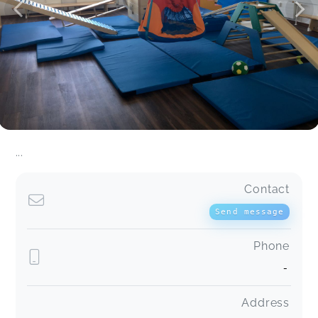
Es hat immer viel Spaß gemacht!
(3) Bewegungsspaß im Wasser (4-7 M.)(AOK li.) Jun und Jul
26
Lena,
Jul 11
Es hat uns wirklich sehr viel Spaß gemacht,
schade dass es vorbei ist.
(3) Bewegungsspaß im Wasser (4-7 M.)(AOK li.) Jun und Jul
26
Saskia-Laris...,
Jul 11
...
Super Kurs
Contact
Eltern-Kind-Kurs "Löwenstark ins Leben" (für 2-Jährige)
Bibiana,
Jul 05
Send message
Phone
-
Eltern-Kind-Kurs "Löwenstark ins Leben" (für 2-Jährige)
Alexandra,
Jul 05
Address