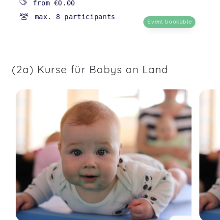
from
€0.00
max. 8 participants
Event bookable
Es war ganz toll!
(4) Bewegungsspaß im Wasser (8-16 M.)(AOK
li.)Mai/Jun/Jul 26
Julia,
Apr 25
(2a) Kurse für Babys an Land
Hat großen Spaß gemacht!
(4) Bewegungsspaß im Wasser (8-16 M.)(AOK
li.)Mai/Jun/Jul 26
Ulrike,
Apr 24
War sehr toll
Eltern-Kind-Kurs "Löwenstark ins Leben" (für 2-Jährige)
Madlin,
Apr 14
Es war so schön… es werden viele Themen
besprochen die sehr interessant sind und die
Baby haben auch Spaß.