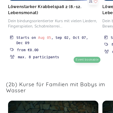
Löwenstarker Krabbelspaß 2 (8.-12. Lebensmonat)
21
Isabel,
Apr 02
Löwenstarker Krabbelspaß 2 (8.-12.
Löwe
Lebensmonat)
Lebe
War sehr schön gemacht.
Dein bindungsorientierter Kurs mit vielen Liedern,
Dein 
(3) Bewegungsspaß im Wasser (4-7 M.)(AOK li.) Jun und Jul
Fingerspielen, Schoßreiterrei...
Beweg
26
Charlotte,
Mar 29
Starts on
Aug 05
,
Sep 02
,
Oct 07
,
Dec 09
Hat echt Spaß gemacht und auch meinem Kind
from
€0.00
super gefallen
max. 8 participants
(3) Bewegungsspaß im Wasser (4-7 M.)(AOK li.) Jun und Jul
Event bookable
26
Jenny,
Mar 24
(2b) Kurse für Familien mit Babys im
Danke für die schönen Stunden mit
Wasser
Bewegungsspaß im Wasser. Uns hat es richtig
gut gefallen und würden es jedem empfehlen.
(3) Bewegungsspaß im Wasser (4-7 M.)(AOK li.) Jun und Jul
26
Christiane,
Mar 24