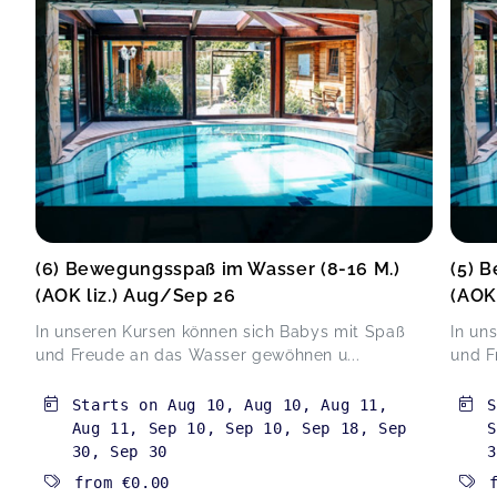
(6) Bewegungsspaß im Wasser (8-16 M.)
(5) 
(AOK liz.) Aug/Sep 26
(AOK
In unseren Kursen können sich Babys mit Spaß
In un
und Freude an das Wasser gewöhnen u...
und F
Starts on
Aug 10
,
Aug 10
,
Aug 11
,
Aug 11
,
Sep 10
,
Sep 10
,
Sep 18
,
Sep
S
30
,
Sep 30
3
from
€0.00