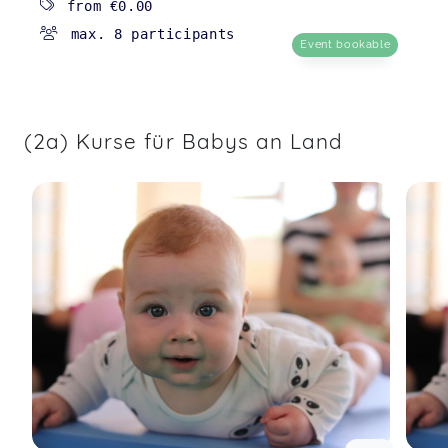
from
€0.00
max. 8 participants
Event bookable
Es war ganz toll!
(4) Bewegungsspaß im Wasser (8-16 M.)(AOK
li.)Mai/Jun/Jul 26
Julia,
Apr 25
(2a) Kurse für Babys an Land
Hat großen Spaß gemacht!
(4) Bewegungsspaß im Wasser (8-16 M.)(AOK
li.)Mai/Jun/Jul 26
Ulrike,
Apr 24
War sehr toll
Eltern-Kind-Kurs "Löwenstark ins Leben" (für 2-Jährige)
Madlin,
Apr 14
Es war so schön… es werden viele Themen
besprochen die sehr interessant sind und die
Baby haben auch Spaß.