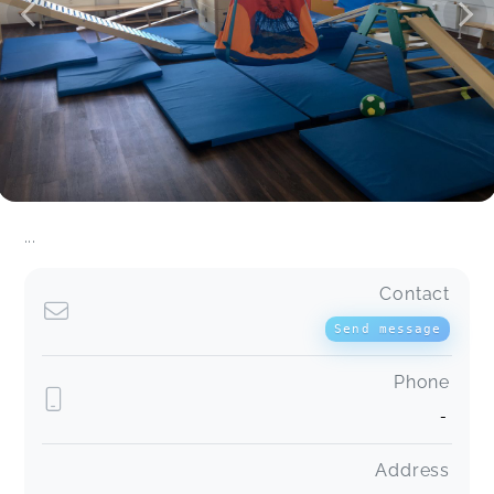
Es hat immer viel Spaß gemacht!
(3) Bewegungsspaß im Wasser (4-7 M.)(AOK li.) Jun und Jul
26
Lena,
Jul 11
Es hat uns wirklich sehr viel Spaß gemacht,
schade dass es vorbei ist.
(3) Bewegungsspaß im Wasser (4-7 M.)(AOK li.) Jun und Jul
26
Saskia-Laris...,
Jul 11
...
Super Kurs
Contact
Eltern-Kind-Kurs "Löwenstark ins Leben" (für 2-Jährige)
Bibiana,
Jul 05
Send message
Phone
-
Eltern-Kind-Kurs "Löwenstark ins Leben" (für 2-Jährige)
Alexandra,
Jul 05
Address