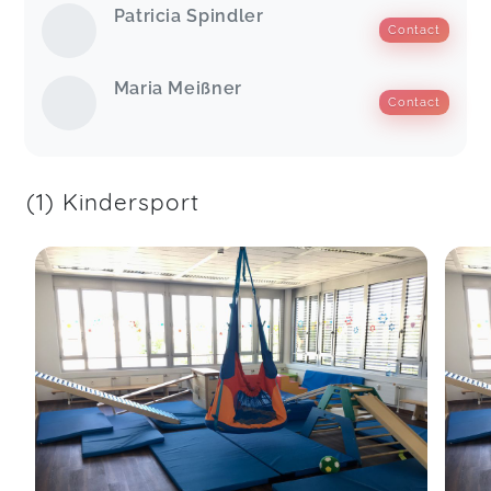
Patricia Spindler
Contact
Mein Sohn hatte immer wahnsinnig viel Spaß.
Vielen Dank!
Maria Meißner
Bewegungsspaß im Wasser (1,5-3 J.) Samstag (AOK
Contact
lizensiert)
Franziska,
Jun 01
(1) Kindersport
Die schwimm- & Landeinheiten sind fabelhaft.
Wirklich sehr zu empfehlen.
Bewegungsspaß im Wasser (1,5-3 J.) Samstag (AOK
lizensiert)
Sandra Janic...,
Jun 01
Maria macht das einfach super. Der Sport ist eine
angenehme Begleitung zur Schwangerschaft und
gibt auch wichtige Tools mit an die Hand, die
immer eingesetzt werden können, wenn
Schwangerschaftsbeschwerden auftreten. Ich bin
froh mich für den Kurs entschieden zu haben!
Happy Bauch - Ganzkörperkräftigung in der