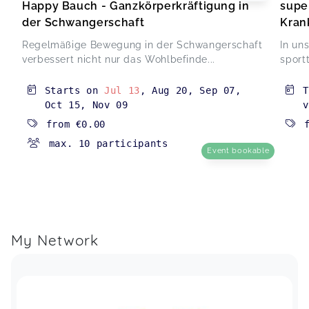
Happy Bauch - Ganzkörperkräftigung in
supe
der Schwangerschaft
Kran
Regelmäßige Bewegung in der Schwangerschaft
In un
verbessert nicht nur das Wohlbefinde...
sport
Starts on
Jul 13
,
Aug 20
,
Sep 07
,
T
Oct 15
,
Nov 09
v
from
€0.00
max. 10 participants
Event bookable
My Network