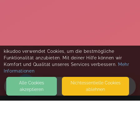
kikudoo verwendet Cookies, um die bestmögliche
Funktionalität anzubieten. Mit deiner Hilfe können wir
Komfort und Qualität unseres Services verbessern.
Mehr
Informationen
Alle Cookies
Nicht­essentielle Cookies
akzeptieren
ablehnen
HOME
KONTAKT
Kikoo Gesundheitssportverein e.V.
LÜTZOWSTRASSE 13 A
04155 LEIPZIG