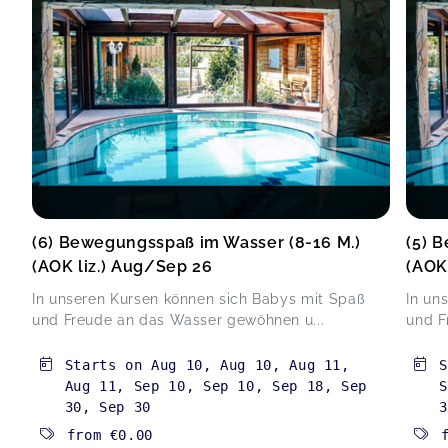
(6) Bewegungsspaß im Wasser (8-16 M.)
(5) 
(AOK liz.) Aug/Sep 26
(AOK
In unseren Kursen können sich Babys mit Spaß
In un
und Freude an das Wasser gewöhnen u...
und F
Starts on
Aug 10
,
Aug 10
,
Aug 11
,
Aug 11
,
Sep 10
,
Sep 10
,
Sep 18
,
Sep
S
30
,
Sep 30
3
from
€0.00