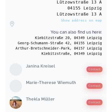
Lützowstraße 13 A
Es war sehr schön. Die Zeit verging leider sehr
schnell. Würde ich jedem empfehlen.
04155 Leipzig
Löwenstarker Krabbelspaß 2 (8.-12. Lebensmonat)
Lützowstraße 13 A
Christiane,
Jun 05
Show address on map
Hat sehr viel Spaß gemacht mit euch.
You can also find us here:
Löwenstarker Krabbelspaß 2 (8.-12. Lebensmonat)
Kiebitzstraße 20, 04349 Leipzig
Karolina,
Jun 05
Georg-Schumann-Straße 42, 04155 Leipzig
Arthur-Bretschneider-Park, 04157 Leipzig
Kiebitzstraße, 04349 Leipzig
Hat Baby und Mama Spaß gemacht! Die Lehrerin
war sehr nett!
Janina Kreisel
(1) Bewegungsspaß im Wasser (4-7 M.)(AOK lizensiert)
Contact
Mär/Apr
Sophie,
Jun 03
Marie-Therese Wiemuth
Contact
Es war von vorne bis hinten ein total gelunger
und liebevoll gestalteter Kurs! Danke an Thekla!!
Thekla Müller
(1) Bewegungsspaß im Wasser (4-7 M.)(AOK lizensiert)
Contact
Mär/Apr
Meike,
Jun 02