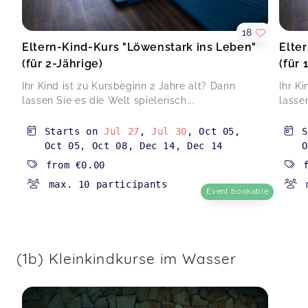
Schwangerschaft
Lea,
May 29
18
Eltern-Kind-Kurs "Löwenstark ins Leben"
Elte
(für 2-Jährige)
(für 
War super toll :)
Löwenstarker Krabbelspaß 1 (4.-7. Lebensmonat)
Ihr Kind ist zu Kursbeginn 2 Jahre alt? Dann
Ihr K
Anna,
May 28
lassen Sie es die Welt spielerisch...
lassen
Es war wie immer für mich als mama und für
Starts on
Jul 27
,
Jul 30
,
Oct 05
,
mein Spatz wunderschön. Tolle Trainerin und
Oct 05
,
Oct 08
,
Dec 14
,
Dec 14
O
tolle Atmosphäre
from
€0.00
(2) Bewegungsspaß im Wasser (8-16 M.)(AOK lizen.)
max. 10 participants
Mär/Apr 26
Event bookable
Janine,
May 21
Top Ich würde immer wieder kommen
(1) Bewegungsspaß im Wasser (4-7 M.)(AOK lizensiert)
(1b) Kleinkindkurse im Wasser
Mär/Apr
Sandra,
May 12