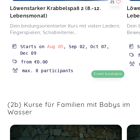
Löwenstarker Krabbelspaß 2 (8.-12. Lebensmonat)
21
Isabel,
Apr 02
Löwenstarker Krabbelspaß 2 (8.-12.
Löwe
Lebensmonat)
Lebe
War sehr schön gemacht.
Dein bindungsorientierter Kurs mit vielen Liedern,
Dein 
(3) Bewegungsspaß im Wasser (4-7 M.)(AOK li.) Jun und Jul
Fingerspielen, Schoßreiterrei...
Beweg
26
Charlotte,
Mar 29
Starts on
Aug 05
,
Sep 02
,
Oct 07
,
Dec 09
Hat echt Spaß gemacht und auch meinem Kind
from
€0.00
super gefallen
max. 8 participants
(3) Bewegungsspaß im Wasser (4-7 M.)(AOK li.) Jun und Jul
Event bookable
26
Jenny,
Mar 24
(2b) Kurse für Familien mit Babys im
Danke für die schönen Stunden mit
Wasser
Bewegungsspaß im Wasser. Uns hat es richtig
gut gefallen und würden es jedem empfehlen.
(3) Bewegungsspaß im Wasser (4-7 M.)(AOK li.) Jun und Jul
26
Christiane,
Mar 24