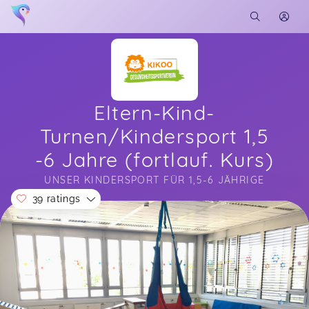
Eltern-Kind-
Turnen/Kindersport 1,5
-6 Jahre (fortlauf. Kurs)
UNSER KINDERSPORT FÜR 1,5-6 JÄHRIGE
39 ratings
Soon you will learn more about me here...
❤️
Vicky,
Jun 18
Wir würden gerne noch an einem Kurs
teilnehmen. ,😁