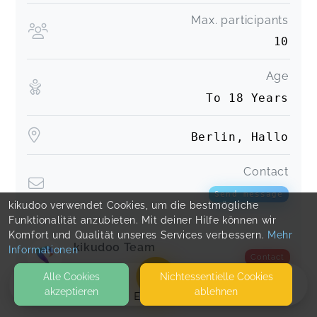
Max. participants
10
Age
To 18 Years
Berlin, Hallo
Contact
Send message
kikudoo verwendet Cookies, um die bestmögliche
Funktionalität anzubieten. Mit deiner Hilfe können wir
Komfort und Qualität unseres Services verbessern.
Mehr
kikudoo Team
Informationen
Contact
Alle Cookies
Nicht­essentielle Cookies
akzeptieren
ablehnen
EVENTS