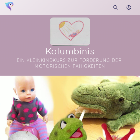
Kolumbinis
EIN KLEINKINDKURS ZUR FÖRDERUNG DER 
MOTORISCHEN FÄHIGKEITEN
Soon you will learn more about me here...