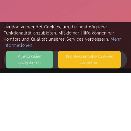
kikudoo verwendet Cookies, um die bestmögliche
Funktionalität anzubieten. Mit deiner Hilfe können wir
Komfort und Qualität unseres Services verbessern.
Mehr
Informationen
Alle Cookies
Nicht­essentielle Cookies
akzeptieren
ablehnen
HOME
KONTAKT
Kinder Leicht
IM ALTEN GUT 1
99090 ERFURT
SEITEN
WEITERFÜHRENDE LINKS