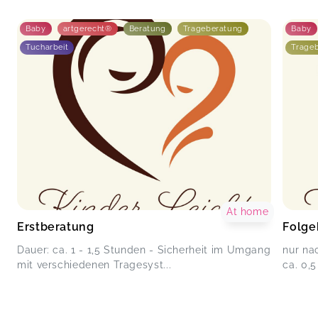
Baby
artgerecht®
Beratung
Trageberatung
Baby
Tucharbeit
Trage
At home
Erstberatung
Folge
Dauer: ca. 1 - 1,5 Stunden - Sicherheit im Umgang
nur na
mit verschiedenen Tragesyst...
ca. 0,5