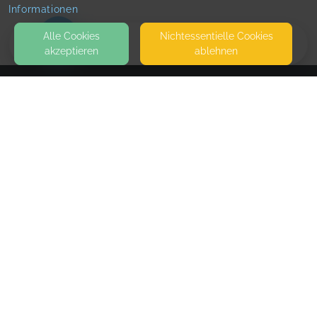
Informationen
Alle Cookies
Nicht­essentielle Cookies
akzeptieren
ablehnen
HOME
KONTAKT
Kinderyoga
HAUPTSTRASSE 22
24806 HOHN
GEMEINDEHAUS (KIRCHENBÜRO)
SEITEN
WEITERFÜHRENDE LINKS
FAQ
Blog
Imprint
Withdrawal form
terms and conditions from provider