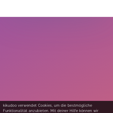
kikudoo verwendet Cookies, um die bestmögliche
Funktionalität anzubieten. Mit deiner Hilfe können wir