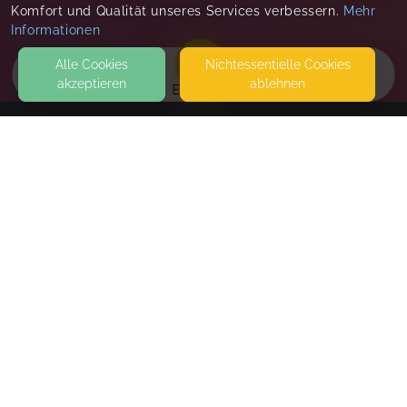
Komfort und Qualität unseres Services verbessern.
Mehr
Informationen
Alle Cookies
Nicht­essentielle Cookies
akzeptieren
ablehnen
EVENTS
KONTAKT
KleinerTragling
DREIFALTIGKEITSWEG 5
93326 ABENSBERG
DREIFALTIGKEITSWEG 5
SEITEN
WEITERFÜHRENDE LINKS
FAQ
Blog
Imprint
Withdrawal form