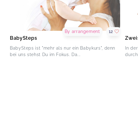
By arrangement
12
BabySteps
Zwei
BabySteps ist "mehr als nur ein Babykurs", denn
In de
bei uns stehst Du im Fokus. Da...
durch