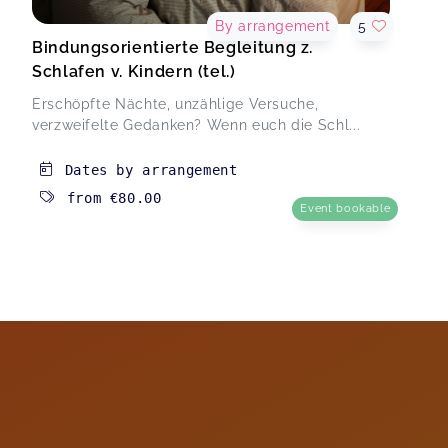
By arrangement
5
Bindungsorientierte Begleitung z.
Schlafen v. Kindern (tel.)
Erschöpfte Nächte, unzählige Versuche,
verzweifelte Gedanken? Wenn euch die Schl...
Dates by arrangement
from
€80.00
Event bookable