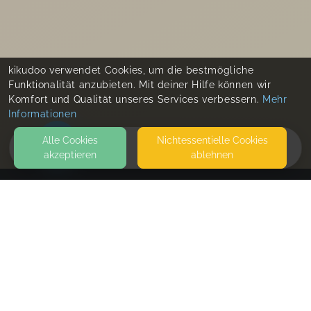
kikudoo verwendet Cookies, um die bestmögliche
Funktionalität anzubieten. Mit deiner Hilfe können wir
Komfort und Qualität unseres Services verbessern.
Mehr
Informationen
Alle Cookies
Nicht­essentielle Cookies
akzeptieren
ablehnen
HOME
KONTAKT
klitzeklein & kunterbunt
IM STADTFELD 1
99628 BUTTSTÄDT
SEITEN
WEITERFÜHRENDE LINKS