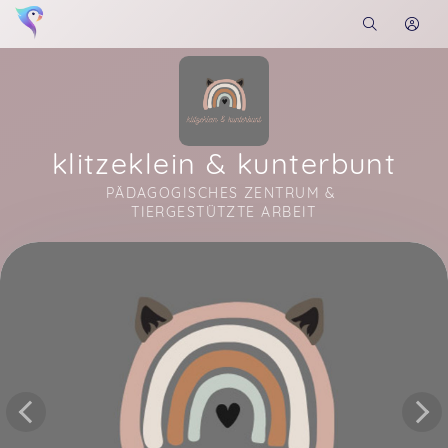
klitzeklein & kunterbunt
PÄDAGOGISCHES ZENTRUM & 
TIERGESTÜTZTE ARBEIT
Soon you will learn more about me here...