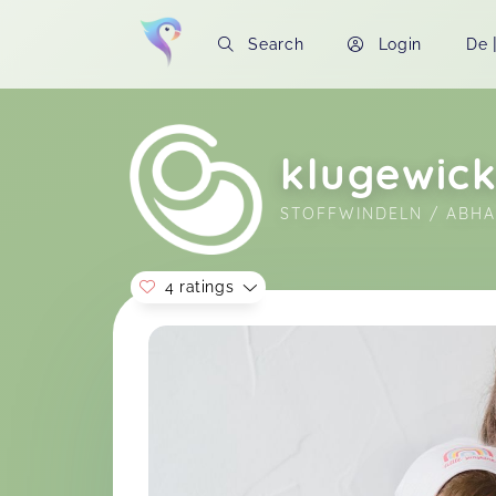
Search
Login
De
klugewick
STOFFWINDELN / ABH
4 ratings
Soon you will learn more about me here..
Super Kurs! Sehr kompakt und gut
verständlich <3
Stoffwindeln verstehen
Sandra,
A