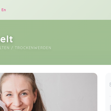
|
En
elt
ALTEN / TROCKENWERDEN
.
Kristin's Stoffwindel-Start-Kurs hat
mir als Erstlingsmama super viel
Wissen im vermeintlichen
pr 06
Stoffwindelwirrwahr vermittelt und
gleichzeitig viele Aha-Momente
beschert. DANKE an dieser Stelle!