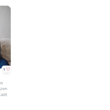
1
ns
tzen
tadt.