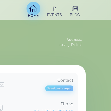
EVENTS
BLOG
HOME
Address
:
01705
Freital
Contact
Vor dem Kurs hatte ich mich bereits
mit Stoffwindeln auseinandergesetzt.
Send message
Ich war unschlüssig. Durch den Kurs
habe ich noch eine Menge Infos
bekommen und viel über den
Phone
Umgang gelernt. Die Videos und