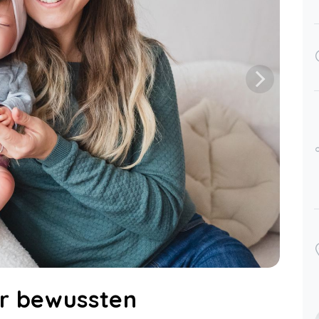
Die Informationen in den Videos
bringt Kristin kurz, bündig und
verständlich auf den Punkt. Zudem
gibt's unter jedem Video auch noch
eine schriftliche Zusammenfassung.
Nach dem Kurs und einem
Stoffwindeltestmietpaket hab ich nun
die optimale Lösung für mich und
meinen Sohn gefunden. Wirklich sehr
hilfreich, wenn man überhaupt noch
keinerlei Erfahrungen mit dem
ganzen Wickelthema hat. Ich kann
diesen Kurs sehr empfehlen!
Stoffwindeln verstehen
Julia,
Dec 05
er bewussten