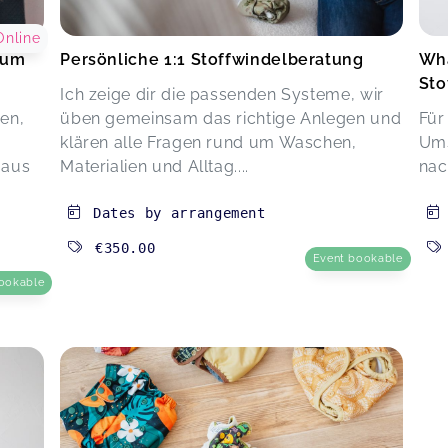
Online
 um
Persönliche 1:1 Stoffwindelberatung
Wha
Sto
Ich zeige dir die passenden Systeme, wir
en,
üben gemeinsam das richtige Anlegen und
Für
klären alle Fragen rund um Waschen,
Ums
 aus
Materialien und Alltag....
nac
Dates by arrangement
€350.00
Event bookable
ookable