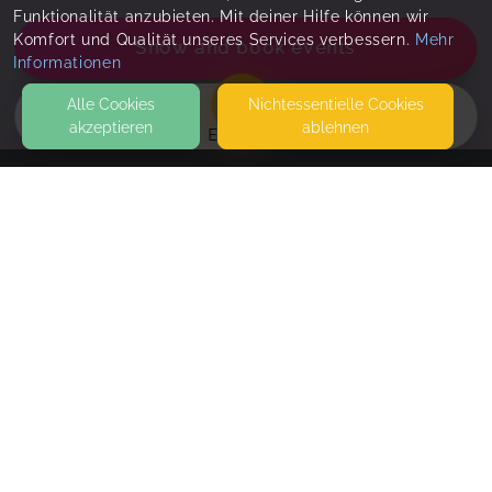
Funktionalität anzubieten. Mit deiner Hilfe können wir
Komfort und Qualität unseres Services verbessern.
Mehr
Show and book events
Informationen
Alle Cookies
Nicht­essentielle Cookies
akzeptieren
ablehnen
EVENTS
KONTAKT
Knopf im Bauch e.V.
HÜBELGRUND 40
A-2020 SCHÖNGRABERN
SEITEN
Bundle ausleihen
WEITERFÜHRENDE LINKS
On Demand
- immediately available
Schau dir die Aufzeichnung an, so oft du möchtest
FAQ
- 3 Monate lang
Blog
Valid for
three months
Imprint
Withdrawal form