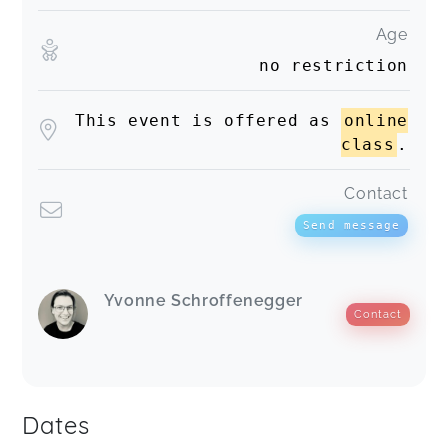
Age
no restriction
This event is offered as
online
class
.
Contact
Send message
Yvonne Schroffenegger
Contact
Dates