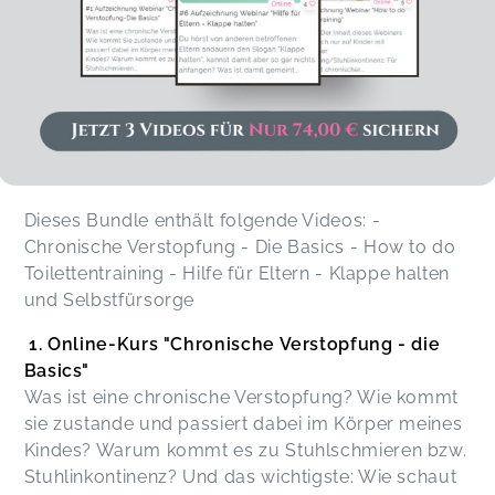
Daniel,
Jan 10
Daniela,
Nov 30
Claudia,
Nov 26
Dieses Bundle enthält folgende Videos: -
Chronische Verstopfung - Die Basics - How to do
Toilettentraining - Hilfe für Eltern - Klappe halten
und Selbstfürsorge
Banu,
Apr 11
1. Online-Kurs "Chronische Verstopfung - die
Basics"
Ich wünschte ich hätte das früher gewusst. Sehr
Was ist eine chronische Verstopfung? Wie kommt
wichtige und gut aufbereitete Informationen und
sie zustande und passiert dabei im Körper meines
Eine ganz große Hilfe! Tausend Dank!
Sabine,
Mar 25
Kindes? Warum kommt es zu Stuhlschmieren bzw.
Stuhlinkontinenz? Und das wichtigste: Wie schaut