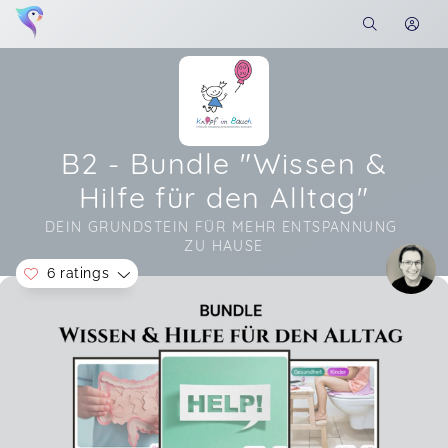
B2 - Bundle "Wissen &
Hilfe für den Alltag"
DEIN GRUNDSTEIN FÜR MEHR ENTSPANNUNG 
ZU HAUSE
6 ratings
Soon you will learn more about me here...
Für mich war das Seminar sehr hilfreich! Das
Wissen wird sehr fundiert, strukturiert und
Praxisnah vorgetragen. Große Empfehlung! Hilft
im Alltag sehr!
Sara,
Mar 30