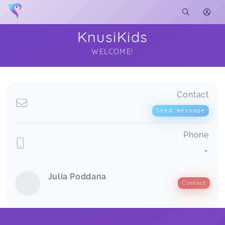
KnusiKids
WELCOME!
Soon you will learn more about me here...
Contact
Send message
Phone
-
Julia Poddana
Contact