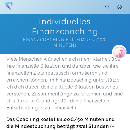
Individuelles
Finanzcoaching
FINANZCOACHING FÜR FRAUEN (100 
MINUTEN)
Soon you will learn more about me here...
Viele Menschen wünschen sich mehr Klarheit über
ihre finanzielle Situation und darüber, wie sie ihre
finanziellen Ziele realistisch formulieren und
erreichen können. Im Finanzcoaching unterstütze
ich dich dabei, deine aktuelle Situation besser zu
verstehen, Zusammenhänge zu erkennen und eine
strukturierte Grundlage für deine finanziellen
Entscheidungen zu entwickeln.
Das Coaching kostet 81,00€/50 Minuten und
die Mindestbuchung beträgt zwei Stunden (=