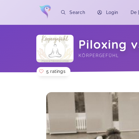
Search
Login
De
Piloxing 
KÖRPERGEFÜHL
5 ratings
Soon you will learn more about me here..