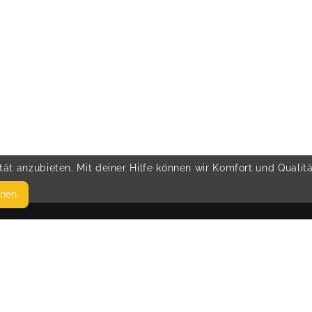
ät anzubieten. Mit deiner Hilfe können wir Komfort und Qualit
hnen
SEITEN
© 
WEITERFÜHRENDE LINKS
FAQ
Blog