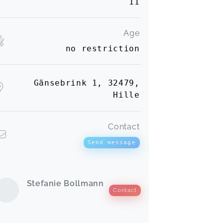
11
Age
no restriction
Gänsebrink 1, 32479,
Hille
Contact
Send message
Stefanie Bollmann
Contact