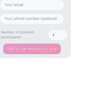
Number of planned
participants
Add to the waiting list now