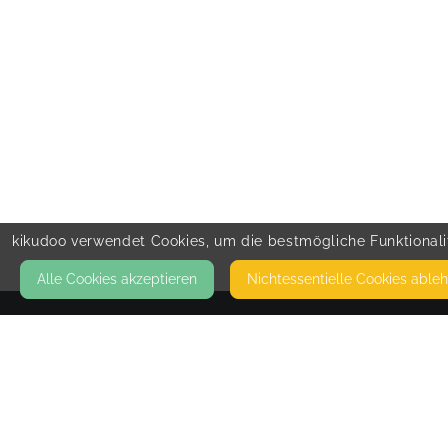
kikudoo verwendet Cookies, um die bestmögliche Funktionalit
Alle Cookies akzeptieren
Nicht­essentielle Cookies able
KONTAKT
Körpergefühl
GÄNSEBRINK 1
32479 HILLE