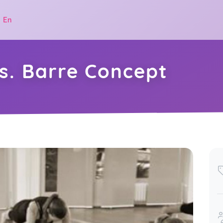
|
En
vs. Barre Concept
.