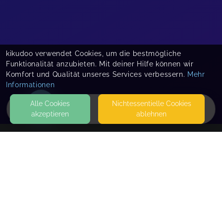
kikudoo verwendet Cookies, um die bestmögliche
Funktionalität anzubieten. Mit deiner Hilfe können wir
Komfort und Qualität unseres Services verbessern.
Mehr
Informationen
Alle Cookies
Nicht­essentielle Cookies
akzeptieren
ablehnen
HOME
KONTAKT
Krasse Babys & Krasse Kids
LEIPZIGER STRASSE 1
16548 GLIENICKE/NORDBAHN
HEBAMMENPRAXIS GO-HIN
SEITEN