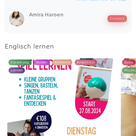
Amira Haroen
Contact
Englisch lernen
Förderung
Kinder
Kleinkind
Kreativität
Baby
Lernen
Musika