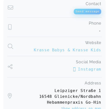
Contact
Send message
Phone
-
Website
Krasse Babys & Krasse Kids
Social Media
Instagram
Address
Leipziger Straße 1
16548 Glienicke/Nordbahn
Hebammenpraxis Go-Hin
Show address on map