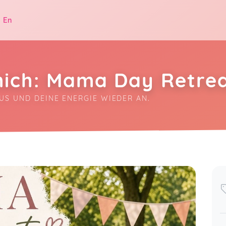
|
En
mich: Mama Day Retre
US UND DEINE ENERGIE WIEDER AN.
.