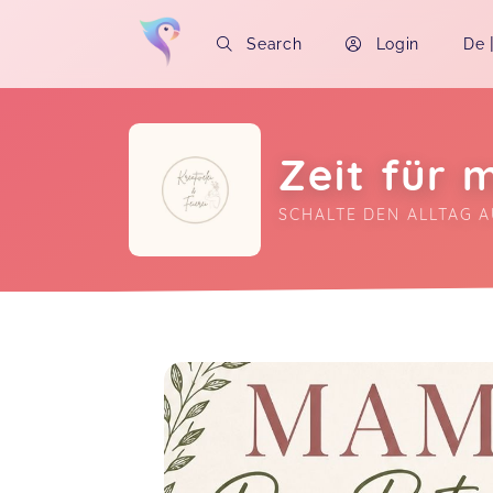
Search
Login
De
Zeit für 
SCHALTE DEN ALLTAG A
Soon you will learn more about me here..